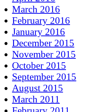
March 2016
February 2016
January 2016
December 2015
November 2015
October 2015
September 2015
August 2015
March 2011
February 2011