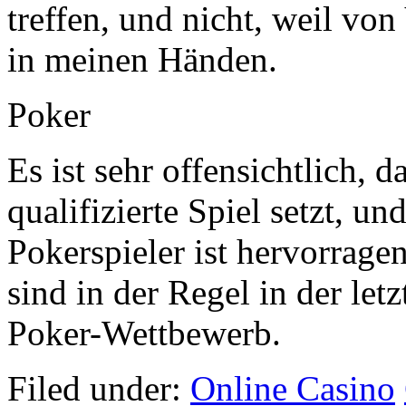
treffen, und nicht, weil vo
in meinen Händen.
Poker
Es ist sehr offensichtlich, d
qualifizierte Spiel setzt, u
Pokerspieler ist hervorragen
sind in der Regel in der l
Poker-Wettbewerb.
Filed under:
Online Casino