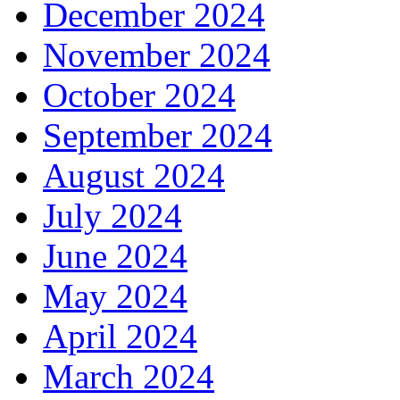
December 2024
November 2024
October 2024
September 2024
August 2024
July 2024
June 2024
May 2024
April 2024
March 2024