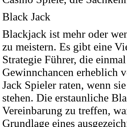
Black Jack
Blackjack ist mehr oder wen
zu meistern. Es gibt eine V
Strategie Führer, die einma
Gewinnchancen erheblich ve
Jack Spieler raten, wenn si
stehen. Die erstaunliche Bla
Vereinbarung zu treffen, wa
Grundlage eines ausgezeich