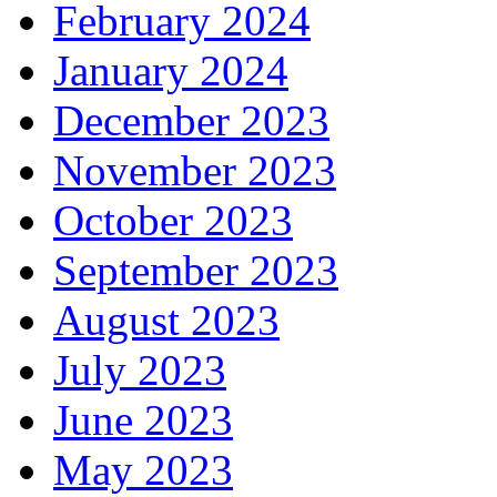
February 2024
January 2024
December 2023
November 2023
October 2023
September 2023
August 2023
July 2023
June 2023
May 2023