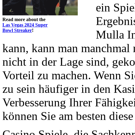
ein Spie
Ergebni
Read more about the
Las Vegas 2024 Super
Bowl Streaker
!
Mulla I
kann, kann man manchmal n
nicht in der Lage sind, gek
Vorteil zu machen. Wenn Si
zu sein häufiger in den Kas
Verbesserung Ihrer Fähigkei
können Sie am besten diese
Casino Spiele, die Sachkenn