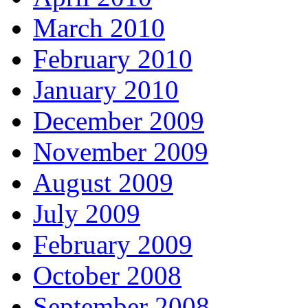
March 2010
February 2010
January 2010
December 2009
November 2009
August 2009
July 2009
February 2009
October 2008
September 2008