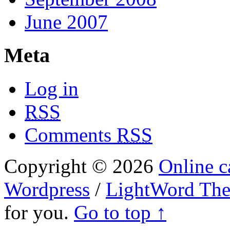
June 2007
Meta
Log in
RSS
Comments
RSS
Copyright © 2026
Online c
Wordpress
/
LightWord Th
for you.
Go to top ↑