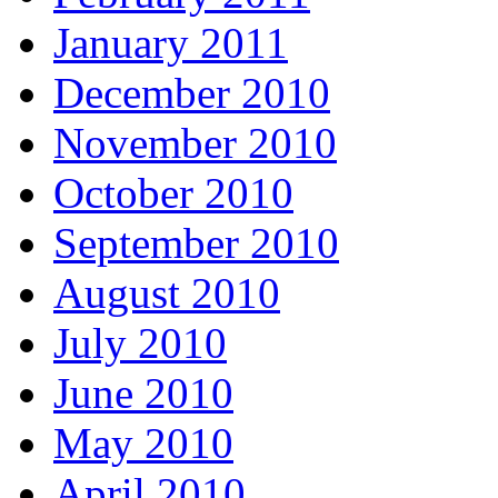
January 2011
December 2010
November 2010
October 2010
September 2010
August 2010
July 2010
June 2010
May 2010
April 2010